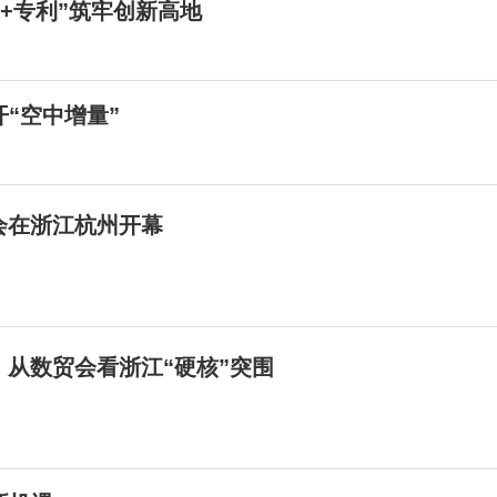
I+专利”筑牢创新高地
“空中增量”
会在浙江杭州开幕
：从数贸会看浙江“硬核”突围