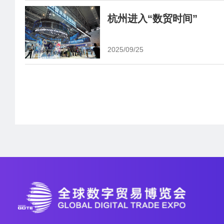
杭州进入“数贸时间”
2025/09/25