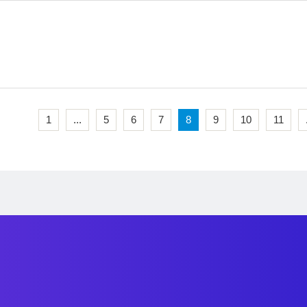
1
...
5
6
7
8
9
10
11