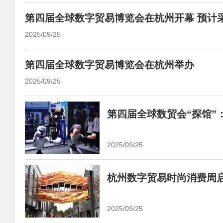
第四届全球数字贸易博览会在杭州开幕 预计采
2025/09/25
第四届全球数字贸易博览会在杭州举办
2025/09/25
第四届全球数贸会“探馆”
2025/09/25
杭州数字贸易时尚消费周启
2025/09/25