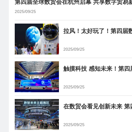
第四届全球数贸会在杭州启幕 共享数字贸易
2025/09/25
拉风！太好玩了！第四届
2025/09/25
触摸科技 感知未来！第
2025/09/25
在数贸会看见创新未来 第
2025/09/25