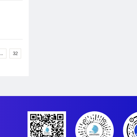
...
32