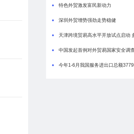
特色外贸激发富民新动力
深圳外贸增势强劲走势稳健
中国发起首例对外贸易国家安全调