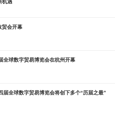
新机遇
数贸会开幕
四届全球数字贸易博览会在杭州开幕
四届全球数字贸易博览会将创下多个“历届之最”