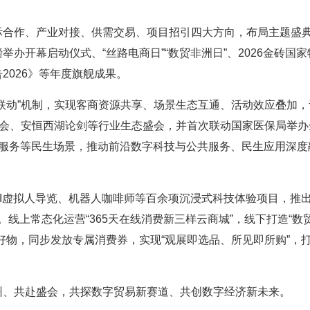
际合作、产业对接、供需交易、项目招引四大方向，布局主题盛
办开幕启动仪式、“丝路电商日”“数贸非洲日”、2026金砖国家
2026》等年度旗舰成果。
联动”机制，实现客商资源共享、场景生态互通、活动效应叠加，
大会、安恒西湖论剑等行业生态盛会，并首次联动国家医保局举办
化服务等民生场景，推动前沿数字科技与公共服务、民生应用深度
I虚拟人导览、机器人咖啡师等百余项沉浸式科技体验项目，推
华。线上常态化运营“365天在线消费新三样云商城”，线下打造“数
好物，同步发放专属消费券，实现“观展即选品、所见即所购”，
州、共赴盛会，共探数字贸易新赛道、共创数字经济新未来。