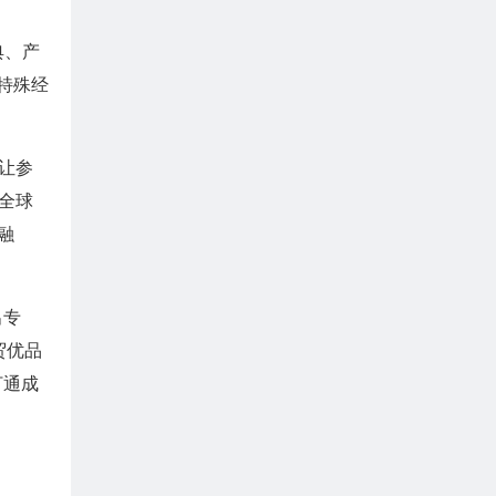
典、产
特殊经
让参
全球
融
出专
贸优品
打通成