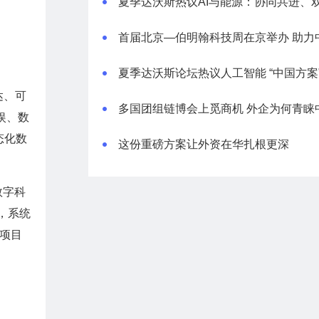
达、可
娱、数
态化数
这份重磅方案让外资在华扎根更深
数字科
，系统
断项目