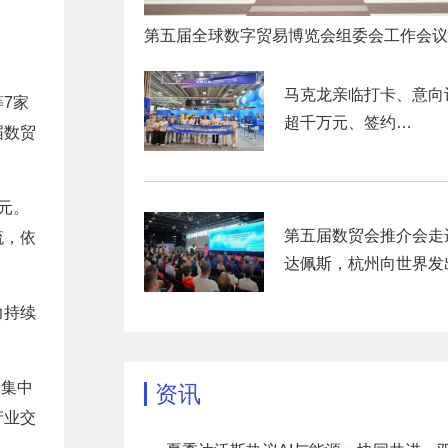
马克龙亲临打卡、意向
7家
超千万元、签约
届数贸
VivaTech……“数贸启
外首秀
元。
第五届数贸会推介会走
流，依
达佩斯，杭州向世界发
秋之约”
力持续
，集中
资讯
产业交