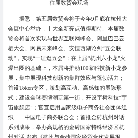
往届数贸会现场
据悉，第五届数贸会将于今年9月底在杭州大
会展中心举办，十大全新亮点值得期待。本届数
贸会将首次实现与世界互联网峰会、阿里巴巴云
栖大会、网易未来峰会、安恒西湖论剑“五会联
动”，实现“一证逛五会”；在上届“杭州六小龙”火
爆出圈的基础上，本届将推动100家科技新小龙参
展，集中展现科技创新的集群效应与蓬勃活力；
首设Token专区，策划高互动、高感知的展陈形
式；建设全球赛博潮玩第一街，开设宇树科技“宇
宙旗舰店”；官宣启用国家级电子商务社会团体组
织——中国电子商务联合会；首推金砖杭州对话
系列成果，举办高规格的金砖国家特殊经济区杭
州对话,发布《杭州与金砖国家经贸合作发展报