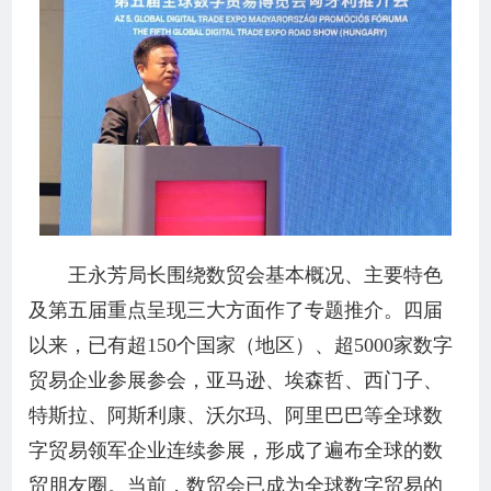
王永芳局长围绕数贸会基本概况、主要特色
及第五届重点呈现三大方面作了专题推介。四届
以来，已有超150个国家（地区）、超5000家数字
贸易企业参展参会，亚马逊、埃森哲、西门子、
特斯拉、阿斯利康、沃尔玛、阿里巴巴等全球数
字贸易领军企业连续参展，形成了遍布全球的数
贸朋友圈。当前，数贸会已成为全球数字贸易的