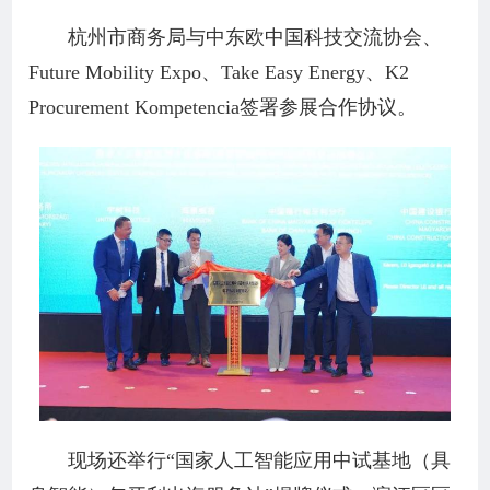
杭州市商务局与中东欧中国科技交流协会、
Future Mobility Expo、Take Easy Energy、K2
Procurement Kompetencia签署参展合作协议。
现场还举行“国家人工智能应用中试基地（具