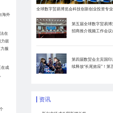
向海外
第五届全球数字贸易博
招商推介视频工作会议
算法在
举行
能力嵌
算力服
第四届数贸会主宾国印
续释放“长尾效应”！第
正在成
数贸会展前商贸对接活
。
暨“数贸客商中国行”圆
官
资讯
个