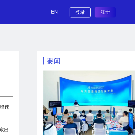
EN
注册
登录
要闻
，增速
东出