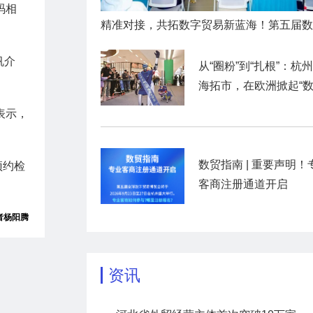
码相
帆介
从“圈粉”到“扎根”：杭州
海拓市，在欧洲掀起“
潮”
表示，
数贸指南 | 重要声明！
预约检
客商注册通道开启
者杨阳腾
资讯