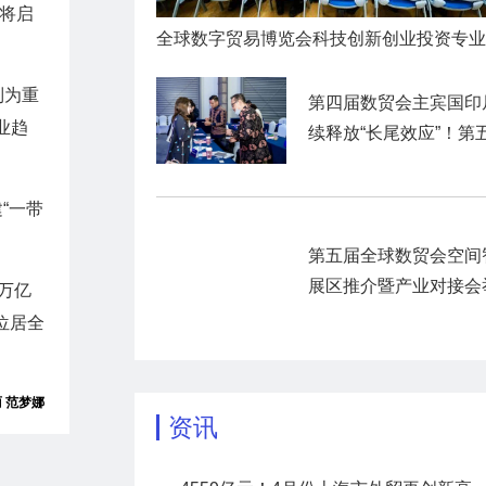
即将启
列为重
第四届数贸会主宾国印
业趋
续释放“长尾效应”！第
数贸会展前商贸对接活
暨“数贸客商中国行”圆
“一带
官
第五届全球数贸会空间
展区推介暨产业对接会
7万亿
，位居全
丽 范梦娜
资讯