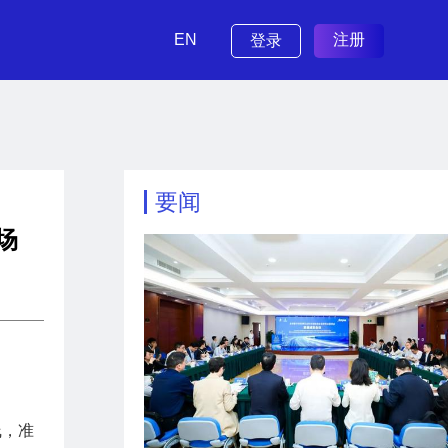
EN
注册
登录
要闻
场
线，准