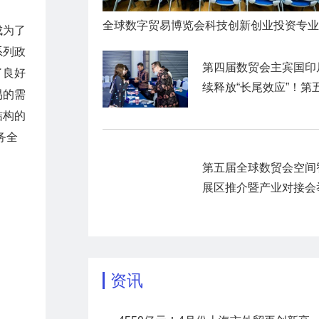
成为了
系列政
第四届数贸会主宾国印
了良好
续释放“长尾效应”！第
易的需
数贸会展前商贸对接活
结构的
暨“数贸客商中国行”圆
务全
官
第五届全球数贸会空间
展区推介暨产业对接会
资讯