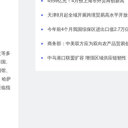
4559亿元！4月份上海市外贸再创新高
天津8月起全域开展跨境贸易高水平开放
文等多
中马港口联盟扩容 增强区域供应链韧性
泰国、
国馆、
、哈萨
莅临指