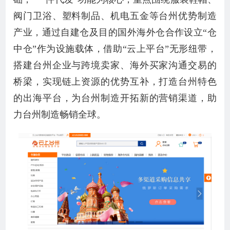
阀门卫浴、塑料制品、机电五金等台州优势制造
产业，通过自建仓及目的国外海外仓合作设立“仓
中仓”作为设施载体，借助“云上平台”无形纽带，
搭建台州企业与跨境卖家、海外买家沟通交易的
桥梁，实现链上资源的优势互补，打造台州特色
的出海平台，为台州制造开拓新的营销渠道，助
力台州制造畅销全球。