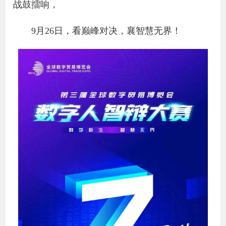
战鼓擂响，
9月26日，看巅峰对决，襄智慧无界！