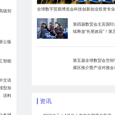
理高级别
第四届数贸会主宾国印
续释放“长尾效应”！第
数贸会展前商贸对接活
源公版
暨“数贸客商中国行”圆
官
第五届全球数贸会空间
工智能
展区推介暨产业对接会
中文语
模型加
、语料
资讯
上长城