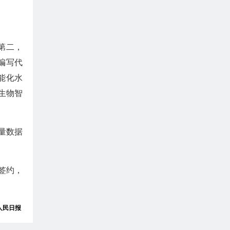
第二，
编写代
能化水
生物智
量数据
签约，
人民日报