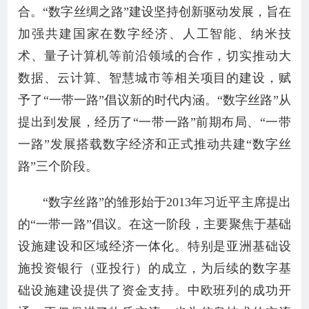
合。“数字丝绸之路”建设坚持创新驱动发展，旨在
加强共建国家在数字经济、人工智能、纳米技
术、量子计算机等前沿领域的合作，切实推动大
数据、云计算、智慧城市等相关项目的建设，赋
予了“一带一路”倡议新的时代内涵。“数字丝路”从
提出到发展，经历了“一带一路”前期布局、“一带
一路”发展搭载数字经济和正式推动共建“数字丝
路”三个阶段。
“数字丝路”的雏形始于2013年习近平主席提出
的“一带一路”倡议。在这一阶段，主要聚焦于基础
设施建设和区域经济一体化。特别是亚洲基础设
施投资银行（亚投行）的成立，为后续的数字基
础设施建设提供了资金支持。中欧班列的成功开