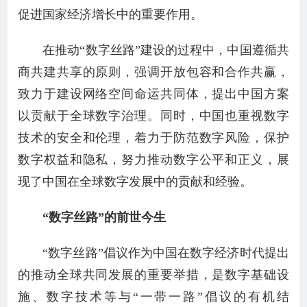
促进国家经济增长中的重要作用。
在推动“数字丝路”建设的过程中，中国遵循共
商共建共享的原则，强调开放包容和合作共赢，
致力于建设网络空间命运共同体，提出中国方案
以贡献于全球数字治理。同时，中国也重视数字
技术的安全和伦理，着力于防范数字风险，保护
数字权益和隐私，努力推动数字公平和正义，展
现了中国在全球数字发展中的贡献和经验。
“数字丝路”的前世今生
“数字丝路”倡议作为中国在数字经济时代提出
的推动全球共同发展的重要举措，是数字基础设
施、数字技术等与“一带一路”倡议的有机结