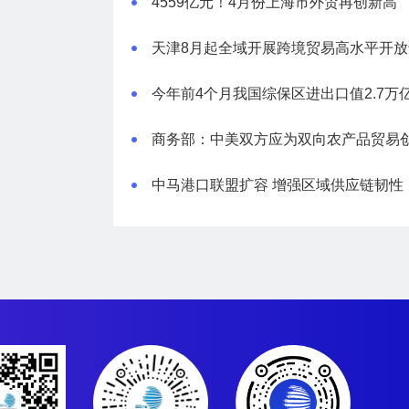
4559亿元！4月份上海市外贸再创新高
天津8月起全域开展跨境贸易高水平开放
中马港口联盟扩容 增强区域供应链韧性