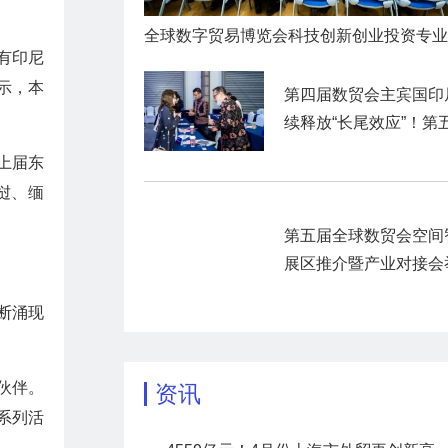
有印尼
示，本
第四届数贸会主宾国印
续释放“长尾效应”！第
数贸会展前商贸对接活
上届东
暨“数贸客商中国行”圆
挝、缅
官
第五届全球数贸会空间
展区推介暨产业对接会
断涌现
伙伴。
资讯
系列活