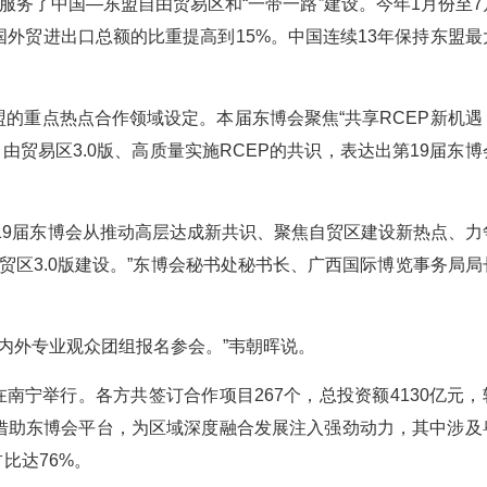
力服务了中国—东盟自由贸易区和“一带一路”建设。今年1月份至
中国外贸进出口总额的比重提高到15%。中国连续13年保持东盟
的重点热点合作领域设定。本届东博会聚焦“共享RCEP新机遇
由贸易区3.0版、高质量实施RCEP的共识，表达出第19届东
19届东博会从推动高层达成新共识、聚焦自贸区建设新热点、力
贸区3.0版建设。”东博会秘书处秘书长、广西国际博览事务局局
国内外专业观众团组报名参会。”韦朝晖说。
在南宁举行。各方共签订合作项目267个，总投资额4130亿元，
也借助东博会平台，为区域深度融合发展注入强劲动力，其中涉及
比达76%。