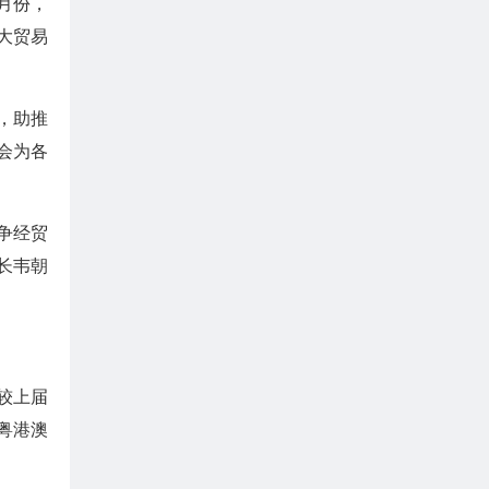
7月份，
最大贸易
，助推
博会为各
争经贸
长韦朝
较上届
粤港澳