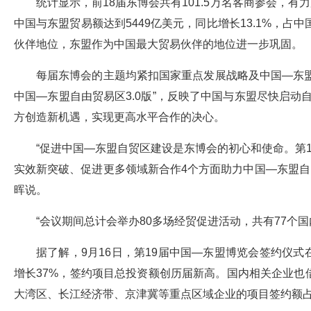
统计显示，前18届东博会共有101.5万名客商参会，有
中国与东盟贸易额达到5449亿美元，同比增长13.1%，占
伙伴地位，东盟作为中国最大贸易伙伴的地位进一步巩固。
每届东博会的主题均紧扣国家重点发展战略及中国—东盟
中国—东盟自由贸易区3.0版”，反映了中国与东盟尽快启动自
方创造新机遇，实现更高水平合作的决心。
“促进中国—东盟自贸区建设是东博会的初心和使命。第
实效新突破、促进更多领域新合作4个方面助力中国—东盟自
晖说。
“会议期间总计会举办80多场经贸促进活动，共有77个
据了解，9月16日，第19届中国—东盟博览会签约仪式
增长37%，签约项目总投资额创历届新高。国内相关企业
大湾区、长江经济带、京津冀等重点区域企业的项目签约额占