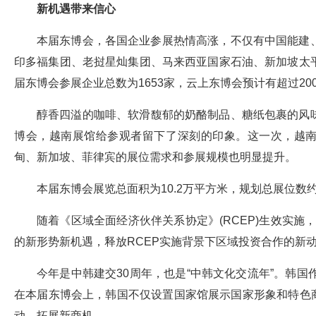
新机遇带来信心
本届东博会，各国企业参展热情高涨，不仅有中国能建
印多福集团、老挝星灿集团、马来西亚国家石油、新加坡太
届东博会参展企业总数为1653家，云上东博会预计有超过20
醇香四溢的咖啡、软滑馥郁的奶酪制品、糖纸包裹的风
博会，越南展馆给参观者留下了深刻的印象。这一次，越南
甸、新加坡、菲律宾的展位需求和参展规模也明显提升。
本届东博会展览总面积为10.2万平方米，规划总展位数约
随着《区域全面经济伙伴关系协定》(RCEP)生效实施
的新形势新机遇，释放RCEP实施背景下区域投资合作的新
今年是中韩建交30周年，也是“中韩文化交流年”。韩国
在本届东博会上，韩国不仅设置国家馆展示国家形象和特色商
动，拓展新商机。