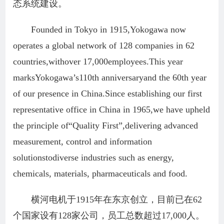
态系统建设。
Founded in Tokyo in 1915,Yokogawa now
operates a global network of 128 companies in 62
countries,withover 17,000employees.This year
marksYokogawa’s110th anniversaryand the 60th year
of our presence in China.Since establishing our first
representative office in China in 1965,we have upheld
the principle of“Quality First”,delivering advanced
measurement, control and information
solutionstodiverse industries such as energy,
chemicals, materials, pharmaceuticals and food.
横河电机于1915年在东京创立，目前已在62
个国家设有128家公司，员工总数超过17,000人。