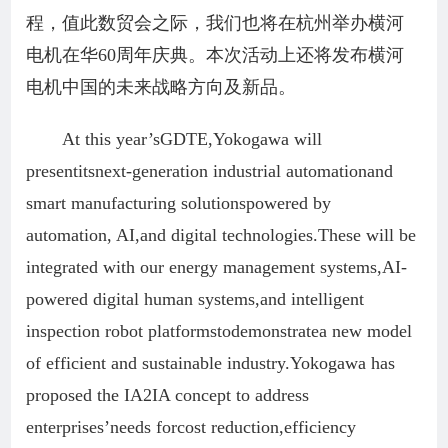
程，值此数贸会之际，我们也将在杭州举办横河
电机在华60周年庆典。本次活动上还将发布横河
电机中国的未来战略方向及新品。
At this year’sGDTE,Yokogawa will
presentitsnext-generation industrial automationand
smart manufacturing solutionspowered by
automation, AI,and digital technologies.These will be
integrated with our energy management systems,AI-
powered digital human systems,and intelligent
inspection robot platformstodemonstratea new model
of efficient and sustainable industry.Yokogawa has
proposed the IA2IA concept to address
enterprises’needs forcost reduction,efficiency