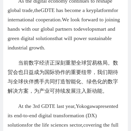
As the digital economy continues to reshape
global trade,theGDTE has become a keyplatformfor
international cooperation.We look forward to joining
hands with our global partners todevelopsmart and
green digital solutionsthat will power sustainable
industrial growth.
当前数字经济正深刻重塑全球贸易格局。数
贸会也日益成为国际协作的重要纽带，我们期待
与全球伙伴携手共同打造智能化、绿色化的数字
解决方案，为产业可持续发展注入新动能。
At the 3rd GDTE last year,Yokogawapresented
its end-to-end digital transformation (DX)
solutionsfor the life sciences sector,covering the full