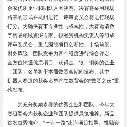
余家优质企业和团队入围决赛。决赛将采用现场
路演的形式在杭州进行，评审委员会将进行现场
打分。为确保赛事专业性与权威性，大赛邀请数
字贸易领域资深专家、投融资机构负责人等组成
评审委员会，重点围绕项目创新性、市场前景、
财务风险、团队竞争力四个维度进行综合评定，
全方位挖掘优质项目。获得金、银、铜奖的企业
（团队）名单将于本届数贸会期间发布。其中，
机器人赛道的获奖名单将在数贸会的“数贸之夜”重
磅发布。
为充分奖励参赛的优秀企业和团队，今年大
赛组委会为获奖企业和团队提供展览推荐、新品
首发首秀推介、“一带一路”出海项目指导、投融资