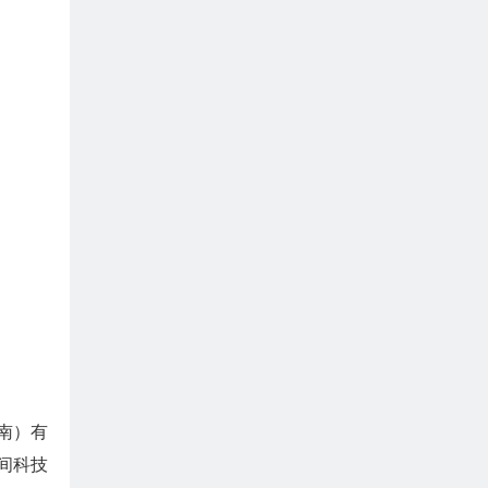
南）有
间科技