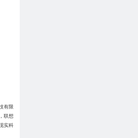
技有限
，联想
现实科